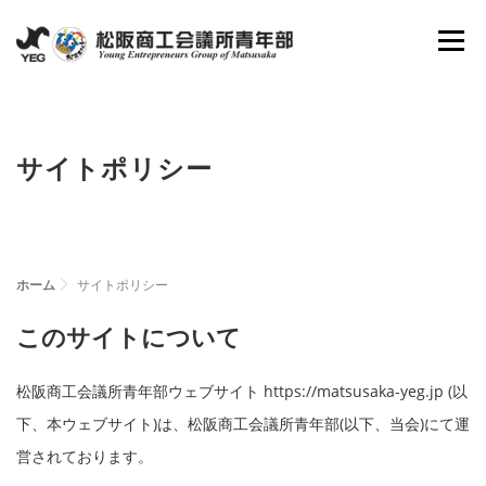
コ
メニュ
ン
テ
ン
ホーム
YEGとは
会長所信
組織図
ツ
サイトポリシー
へ
理事抱負
委員会
活動報告
資料倉庫
ス
キ
ッ
ホーム
サイトポリシー
お問い合わせ
新入会員募集
プ
このサイトについて
松阪商工会議所青年部ウェブサイト https://matsusaka-yeg.jp (以
下、本ウェブサイト)は、松阪商工会議所青年部(以下、当会)にて運
営されております。