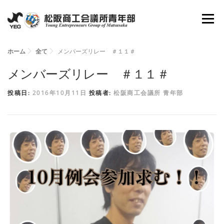
コ
メニュ
ン
テ
ン
ホーム
全て
メンバーズリレー ＃１１＃
ホーム
YEGとは
会長所信
組織図
ツ
メンバーズリレー ＃１１＃
へ
投稿日:
2016年10月11日
投稿者:
松阪商工会議所 青年部
理事抱負
委員会
活動報告
資料倉庫
ス
キ
ッ
お問い合わせ
新入会員募集
プ