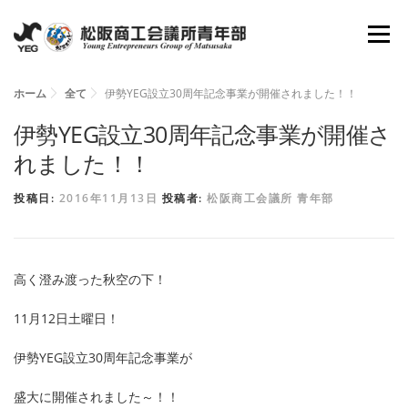
コ
メニュ
ン
テ
ン
ホーム
全て
伊勢YEG設立30周年記念事業が開催されました！！
ホーム
YEGとは
会長所信
組織図
ツ
伊勢YEG設立30周年記念事業が開催さ
へ
れました！！
理事抱負
委員会
活動報告
資料倉庫
ス
投稿日:
2016年11月13日
投稿者:
松阪商工会議所 青年部
キ
ッ
お問い合わせ
新入会員募集
プ
高く澄み渡った秋空の下！
11月12日土曜日！
伊勢YEG設立30周年記念事業が
盛大に開催されました～！！