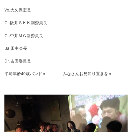
Vo.大久保室長
Gt.阪井ＳＫＫ副委員長
Gt.中井ＭＧ副委員長
Ba.田中会長
Dr.吉田委員長
平均年齢40歳バンド♬ みなさんお見知り置きを♬