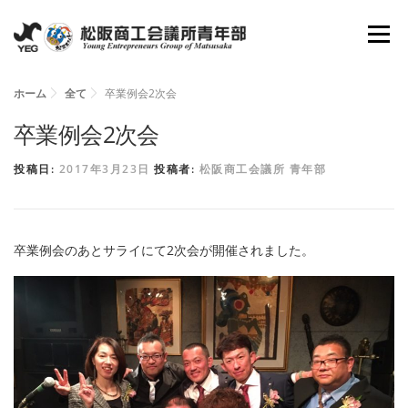
コ
メニュ
ン
テ
ン
ホーム
全て
卒業例会2次会
ホーム
YEGとは
会長所信
組織図
ツ
卒業例会2次会
へ
投稿日:
2017年3月23日
投稿者:
松阪商工会議所 青年部
理事抱負
委員会
活動報告
資料倉庫
ス
キ
ッ
お問い合わせ
新入会員募集
卒業例会のあとサライにて2次会が開催されました。
プ