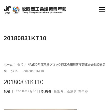
コ
メニュ
ン
テ
ン
ホーム
YEGとは
会長所信
組織図
ツ
20180831KT10
へ
理事抱負
委員会
活動報告
資料倉庫
ス
キ
ッ
ホーム
全て
平成30年度東海ブロック商工会議所青年部連合会親睦交流
お問い合わせ
新入会員募集
プ
会 その１
20180831KT10
20180831KT10
投稿日:
2018年8月31日
投稿者:
松阪商工会議所 青年部