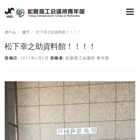
コ
メニュ
ン
テ
ン
ホーム
全て
松下幸之助資料館！！！！
ホーム
YEGとは
会長所信
組織図
ツ
松下幸之助資料館！！！！
へ
投稿日:
2017年2月4日
投稿者:
松阪商工会議所 青年部
理事抱負
委員会
活動報告
資料倉庫
ス
キ
ッ
お問い合わせ
新入会員募集
プ