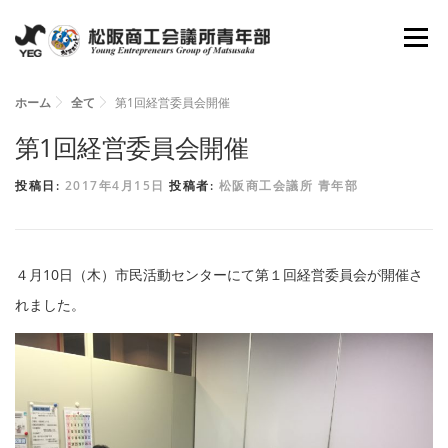
コ
メニュ
ン
テ
ン
ホーム
全て
第1回経営委員会開催
ホーム
YEGとは
会長所信
組織図
ツ
第1回経営委員会開催
へ
投稿日:
2017年4月15日
投稿者:
松阪商工会議所 青年部
理事抱負
委員会
活動報告
資料倉庫
ス
キ
ッ
お問い合わせ
新入会員募集
４月10日（木）市民活動センターにて第１回経営委員会が開催さ
プ
れました。