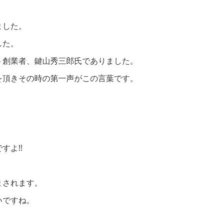
ました。
した。
ト創業者、鍵山秀三郎氏でありました。
を頂きその時の第一声がこの言葉です。
よ!!
。
まされます。
いですね。
。