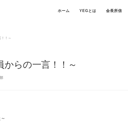
ホーム
YEGとは
会長所信
言！！～
役員からの一言！！～
部
た～