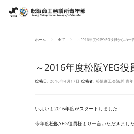
コ
ン
テ
ン
ホーム
全て
～2016年度松阪YEG役員からの一
ツ
へ
～2016年度松阪YEG
ス
キ
投稿日:
2016年4月17日
投稿者:
松阪商工会議所 青年
ッ
プ
いよいよ2016年度がスタートしました！
今年度松阪YEG役員様より一言いただきまし