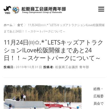
コ
メニュ
ン
テ
ン
ホーム
全て
11月24日㈰✩.*˚LETSキッズアトラクションILove松阪開催
ホーム
YEGとは
会長所信
組織図
まであと24日！！～スケートパークについて～
ツ
へ
11月24日㈰✩.*˚LETSキッズアトラク
理事抱負
委員会
活動報告
資料倉庫
ス
ションILove松阪開催まであと24
キ
日！！～スケートパークについて～
ッ
お問い合わせ
新入会員募集
投稿日:
2019年10月31日
投稿者:
松阪商工会議所 青年部
プ
総務・
広報委
員会で