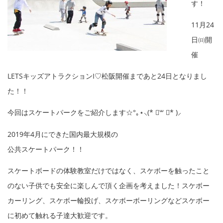
す！
11月24
日㈰開
催
LETSキッズアトラクションI♡松阪開催まであと24日となりまし
た！！
今回はスケートパークをご紹介します☆°｡⋆⸜(* ॑꒳ ॑* )⸝
2019年4月にできた国内最大規模の
公共スケートパーク！！
スケートボードの体験教室だけではなく、スケボーを触ったこと
のない子供でも安全に楽しんで頂く企画を考えました！スケボー
カーリング、スケボー輪投げ、スケボーボーリングなどスケボー
に初めて触れる子達大歓迎です。