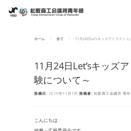
コ
ン
テ
ン
ホーム
全て
11月24日Let’sキッズアトラク
ツ
へ
11月24日Let’sキ
ス
キ
験について～
ッ
投稿日:
2019年11月7日
投稿者:
松阪商工会議所 青年
プ
こんにちは
総務・広報委員会です