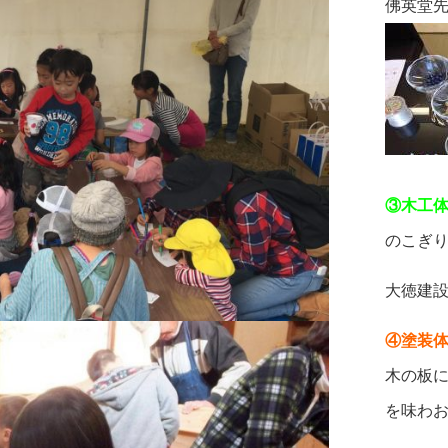
佛英堂先
③木工
のこぎ
大徳建設
④塗装
木の板
を味わ