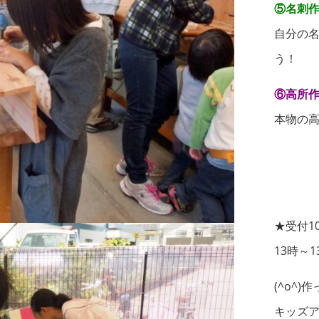
⑤名刺作
自分の
う！
⑥高所
本物の
★受付1
13時～
(^o^
キッズア