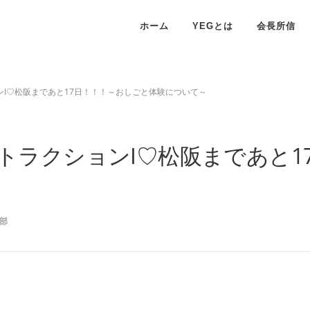
ホーム
YEGとは
会長所信
ションI♡松阪まであと17日！！！～おしごと体験について～
ッズアトラクションI♡松阪まであ
部