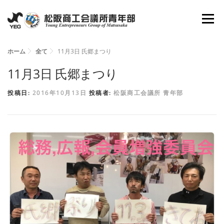
コ
メニュ
ン
テ
ン
ホーム
全て
11月3日 氏郷まつり
ホーム
YEGとは
会長所信
組織図
ツ
11月3日 氏郷まつり
へ
投稿日:
2016年10月13日
投稿者:
松阪商工会議所 青年部
理事抱負
委員会
活動報告
資料倉庫
ス
キ
ッ
お問い合わせ
新入会員募集
プ