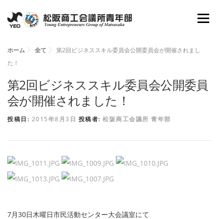
コ
メニュ
ン
テ
ン
ホーム
全て
第2回ビジネススキル委員会公開委員会が開催されまし
ホーム
YEGとは
会長所信
組織図
た！
ツ
へ
第2回ビジネススキル委員会公開委員
理事抱負
委員会
活動報告
資料倉庫
ス
会が開催されました！
キ
投稿日:
2015年8月3日
投稿者:
松阪商工会議所 青年部
ッ
お問い合わせ
新入会員募集
プ
7月30日木曜日市民活動センター大会議室にて