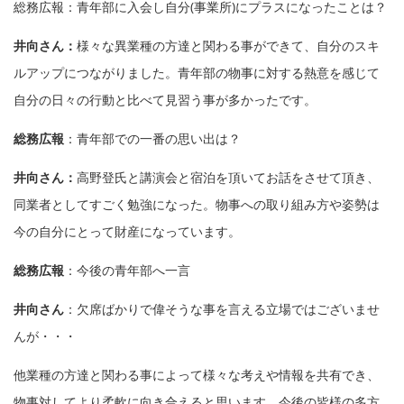
総務広報：青年部に入会し自分(事業所)にプラスになったことは？
井向さん：
様々な異業種の方達と関わる事ができて、自分のスキ
ルアップにつながりました。青年部の物事に対する熱意を感じて
自分の日々の行動と比べて見習う事が多かったです。
総務広報
：青年部での一番の思い出は？
井向さん：
高野登氏と講演会と宿泊を頂いてお話をさせて頂き、
同業者としてすごく勉強になった。物事への取り組み方や姿勢は
今の自分にとって財産になっています。
総務広報
：今後の青年部へ一言
井向さん
：欠席ばかりで偉そうな事を言える立場ではございませ
んが・・・
他業種の方達と関わる事によって様々な考えや情報を共有でき、
物事対してより柔軟に向き合えると思います。今後の皆様の多方