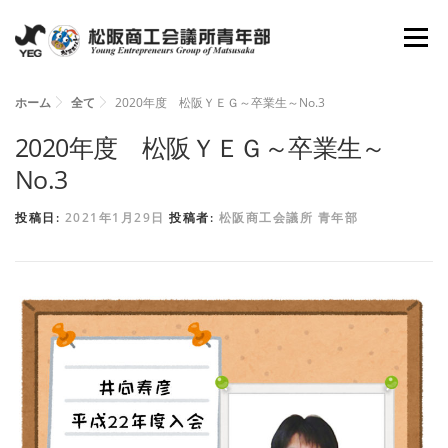
コ
メニュ
ン
テ
ン
ホーム
全て
2020年度 松阪ＹＥＧ～卒業生～No.3
ホーム
YEGとは
会長所信
組織図
ツ
2020年度 松阪ＹＥＧ～卒業生～
へ
No.3
理事抱負
委員会
活動報告
資料倉庫
ス
投稿日:
2021年1月29日
投稿者:
松阪商工会議所 青年部
キ
ッ
お問い合わせ
新入会員募集
プ