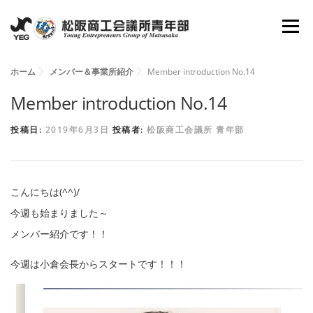
コ
メニュ
ン
テ
ン
ホーム
メンバー＆事業所紹介
Member introduction No.14
ホーム
YEGとは
会長所信
組織図
ツ
Member introduction No.14
へ
投稿日:
2019年6月3日
投稿者:
松阪商工会議所 青年部
理事抱負
委員会
活動報告
資料倉庫
ス
キ
ッ
お問い合わせ
新入会員募集
こんにちは(^^)/
プ
今週も始まりました～
メンバー紹介です！！
今週は小倉会長からスタートです！！！